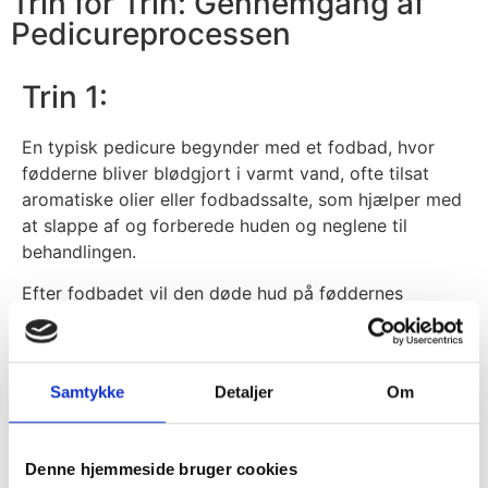
Trin for Trin: Gennemgang af
Pedicureprocessen
Trin 1:
En typisk pedicure begynder med et fodbad, hvor
fødderne bliver blødgjort i varmt vand, ofte tilsat
aromatiske olier eller fodbadssalte, som hjælper med
at slappe af og forberede huden og neglene til
behandlingen.
Efter fodbadet vil den døde hud på føddernes
underside blive fjernet, ofte ved hjælp af en pimpsten
eller en fodfil. Dette er ikke blot med til at gøre
fødderne blødere, men det forbedrer også
Samtykke
Detaljer
Om
blodcirkulationen og kan hjælpe på problemer som
hælsporer og hård hud.
Denne hjemmeside bruger cookies