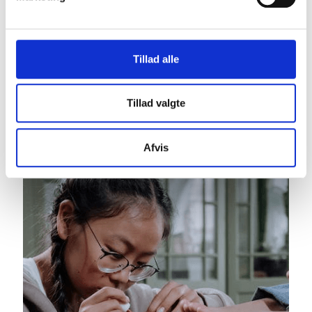
Til slut afsluttes pedicuren ofte med påføring af
neglelak eller en negleforstærker. Dette skridt er ikke
kun estetisk, da visse typer af neglelak også kan
Tillad alle
bidrage til at beskytte neglene mod skader og
svamp. For dem, der ønsker et mere naturligt look,
kan en klar lak eller olie, der fremmer neglenes
Tillad valgte
sundhed, være et godt valg.
Afvis