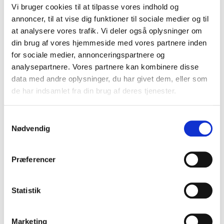
Trin 2:
Vi bruger cookies til at tilpasse vores indhold og
annoncer, til at vise dig funktioner til sociale medier og til
Neglene får også en omhyggelig behandling under en
at analysere vores trafik. Vi deler også oplysninger om
pedicure. Neglene klippes og files til den ønskede
din brug af vores hjemmeside med vores partnere inden
form, og neglebåndene blødgøres og skubbes tilbage
for sociale medier, annonceringspartnere og
for at give en pæn og ren kant. Dette er ikke kun for
analysepartnere. Vores partnere kan kombinere disse
udseendets skyld – det forhindrer også indgroede
data med andre oplysninger, du har givet dem, eller som
tånegle og andre neglerelaterede problemer.
de har indsamlet fra din brug af deres tjenester.
Trin 3:
Samtykkevalg
Nødvendig
En vigtig del af pedicure er også massage af fødder
og underben. Denne massage stimulerer
blodcirkulationen og hjælper med at afslappe
Præferencer
musklerne. Det kan også lindre smerter og træthed i
fødderne, især for folk, der står eller går meget i
deres daglige arbejde.
Statistik
Trin 4:
Marketing