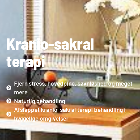
Kranio-sakral
terapi
Fjern stress, hovedpine, søvnløshed og meget
mere
Naturlig behandling
Afslappet kranio-sakral terapi behandling i
hyggelige omgivelser