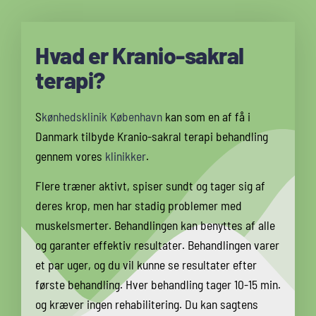
Hvad er Kranio-sakral
terapi?
S
kønhedsklinik København
kan som en af få i
Danmark tilbyde Kranio-sakral terapi behandling
gennem vores
klinikker
.
Flere træner aktivt, spiser sundt og tager sig af
deres krop, men har stadig problemer med
muskelsmerter. Behandlingen kan benyttes af alle
og garanter effektiv resultater. Behandlingen varer
et par uger, og du vil kunne se resultater efter
første behandling. Hver behandling tager 10-15 min.
og kræver ingen rehabilitering. Du kan sagtens