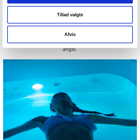
saltvand, svæver du vægtløst og frigøres fra
tyngdekraftens pres. Dette skaber en unik mulighed for
Tillad valgte
at fordybe dig i meditation og styrke din forbindelse til
dit sind og din krop. Meditation under floating kan have
en række positive virkninger på dit sind og din krop. For
Afvis
det første kan det hjælpe med at reducere stress og
angst.