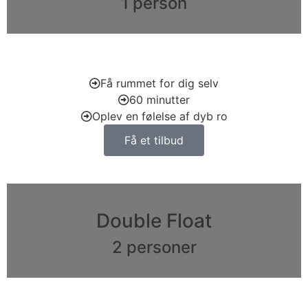
1 person
Få rummet for dig selv
60 minutter
Oplev en følelse af dyb ro
Få et tilbud
Double Float
2 personer