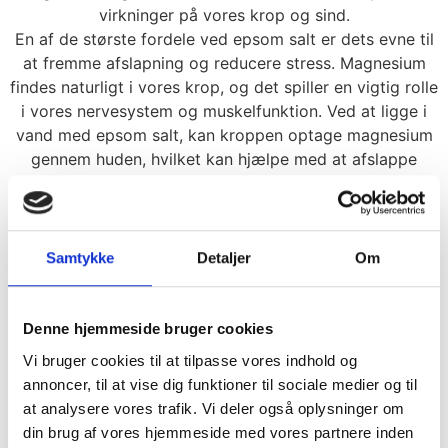
virkninger på vores krop og sind.
En af de største fordele ved epsom salt er dets evne til
at fremme afslapning og reducere stress. Magnesium
findes naturligt i vores krop, og det spiller en vigtig rolle
i vores nervesystem og muskelfunktion. Ved at ligge i
vand med epsom salt, kan kroppen optage magnesium
gennem huden, hvilket kan hjælpe med at afslappe
musklerne og berolige sindet.
Samtykke
Detaljer
Om
Magnesium
Denne hjemmeside bruger cookies
Magnesium er afgørende for kroppens funktioner,
Vi bruger cookies til at tilpasse vores indhold og
herunder muskelfunktion, nervesystemets sundhed og
annoncer, til at vise dig funktioner til sociale medier og til
afslapning. Ved at tilføje Epsom salt til tanken øges
at analysere vores trafik. Vi deler også oplysninger om
koncentrationen af magnesium i vandet, hvilket kan
din brug af vores hjemmeside med vores partnere inden